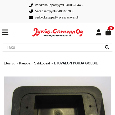
Verkkokauppamyynti 0400620445
Varaosamyynti 0400407035
verkkokauppa@jyvascaravan.fi
0
Etusivu
»
Kauppa
»
Sähköosat
»
ETUVALON POHJA GOLDIE