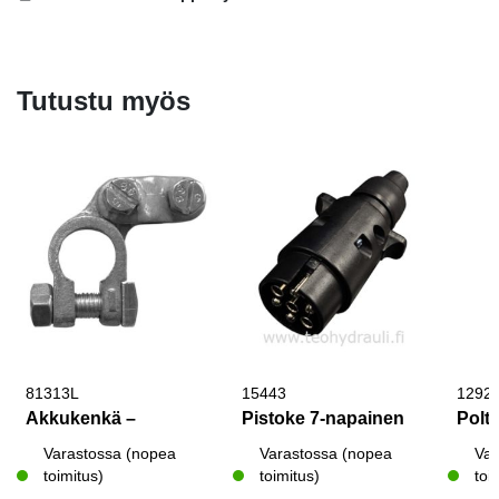
Tutustu myös
81313L
15443
1292
Akkukenkä –
Pistoke 7-napainen
Polt
Varastossa (nopea
Varastossa (nopea
Var
toimitus)
toimitus)
toi