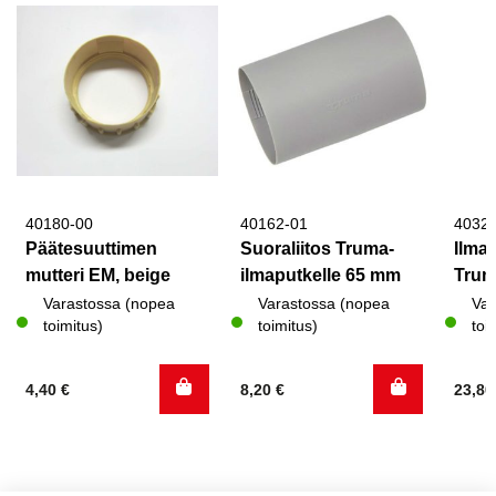
40180-00
40162-01
4032
Päätesuuttimen
Suoraliitos Truma-
Ilma
mutteri EM, beige
ilmaputkelle 65 mm
Trum
Varastossa (nopea
Varastossa (nopea
Var
toimitus)
toimitus)
toi
4,40
€
8,20
€
23,8