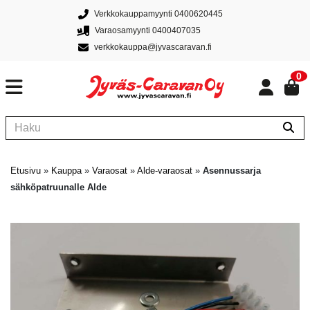
Verkkokauppamyynti 0400620445
Varaosamyynti 0400407035
verkkokauppa@jyvascaravan.fi
0
Etusivu
»
Kauppa
»
Varaosat
»
Alde-varaosat
»
Asennussarja
sähköpatruunalle Alde