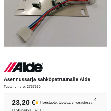
Asennussarja sähköpatruunalle Alde
Tuotenumero: 2737330
0
23,20
€
Tilaustuote, tuotetta ei varastossa.
| Hyllypaikka: B2L10