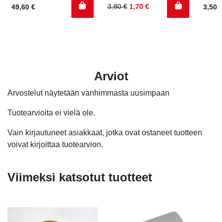
Alkuperäinen
Nykyinen
3,80
€
1,70
€
49,60
€
3,50
hinta
hinta
oli:
on:
3,80 €.
1,70 €.
Arviot
Arvostelut näytetään vanhimmasta uusimpaan
Tuotearvioita ei vielä ole.
Vain kirjautuneet asiakkaat, jotka ovat ostaneet tuotteen
voivat kirjoittaa tuotearvion.
Viimeksi katsotut tuotteet