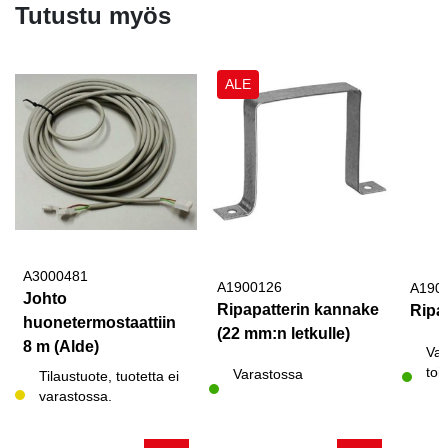
Tutustu myös
ALE
A3000481
A1900126
A190
Johto
Ripapatterin kannake
Ripap
huonetermostaattiin
(22 mm:n letkulle)
8 m (Alde)
Var
toi
Varastossa
Tilaustuote, tuotetta ei
varastossa.