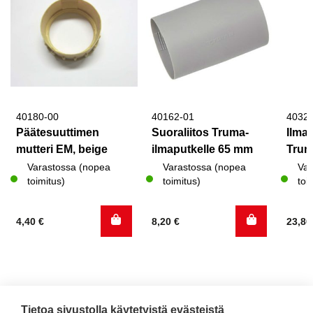
40180-00
40162-01
4032
Päätesuuttimen
Suoraliitos Truma-
Ilma
mutteri EM, beige
ilmaputkelle 65 mm
Trum
Varastossa (nopea
Varastossa (nopea
Var
toimitus)
toimitus)
toi
4,40
€
8,20
€
23,8
Tietoa sivustolla käytetyistä evästeistä