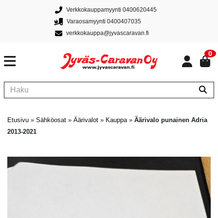
Verkkokauppamyynti 0400620445
Varaosamyynti 0400407035
verkkokauppa@jyvascaravan.fi
0
Etusivu
»
Sähköosat
»
Äärivalot
»
Kauppa
»
Äärivalo punainen Adria
2013-2021