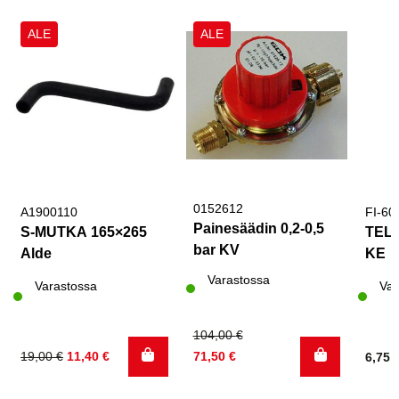
ALE
ALE
0152612
A1900110
FI-60
Painesäädin 0,2-0,5
S-MUTKA 165×265
TELT
bar KV
Alde
KE
Varastossa
Varastossa
Var
Alkuperäinen
Nykyinen
104,00
€
Alkuperäinen
Nykyinen
hinta
hinta
19,00
€
11,40
€
71,50
€
6,75
hinta
hinta
oli:
on:
oli:
on:
104,00 €.
71,50 €.