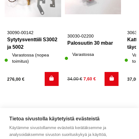
30090-00142
3063
30030-02200
Sytytysventtiili S3002
Katto
Palosuutin 30 mbar
ja 5002
täyde
Varastossa
Varastossa (nopea
Var
toimitus)
toi
Alkuperäinen
Nykyinen
34,00
€
7,60
€
276,00
€
37,0
hinta
hinta
oli:
on:
34,00 €.
7,60 €.
Tietoa sivustolla käytetyistä evästeistä
Käytämme sivustollamme evästeitä kerätäksemme ja
analysoidaksemme sivuston suorituskykyä ja käyttöä,