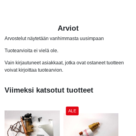
19,00 €.
11,40 €.
Arviot
Arvostelut näytetään vanhimmasta uusimpaan
Tuotearvioita ei vielä ole.
Vain kirjautuneet asiakkaat, jotka ovat ostaneet tuotteen
voivat kirjoittaa tuotearvion.
Viimeksi katsotut tuotteet
ALE