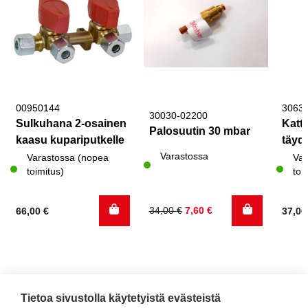
00950144
3063
30030-02200
Sulkuhana 2-osainen
Katto
Palosuutin 30 mbar
kaasu kupariputkelle
täyde
Varastossa
Varastossa (nopea
Var
toimitus)
toi
Alkuperäinen
Nykyinen
34,00
€
7,60
€
66,00
€
37,0
hinta
hinta
oli:
on:
34,00 €.
7,60 €.
Tietoa sivustolla käytetyistä evästeistä