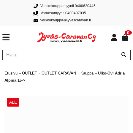
Verkkokauppamyynti 0400620445
Varaosamyynti 0400407035
verkkokauppa@jyvascaravan.fi
0
Etusivu
»
OUTLET
»
OUTLET CARAVAN
»
Kauppa
»
Ulko-Ovi Adria
Alpina 16->
ALE