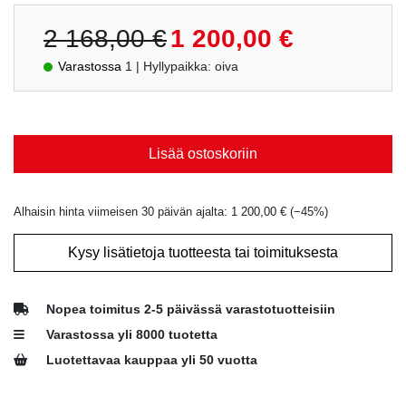
Alkuperäinen
Nykyinen
2 168,00
€
1 200,00
€
hinta
hinta
Varastossa
1
| Hyllypaikka: oiva
oli:
on:
2
1
168,00 €.
200,00 €.
Lisää ostoskoriin
Alhaisin hinta viimeisen 30 päivän ajalta:
1 200,00
€
(−
45
%)
Kysy lisätietoja tuotteesta tai toimituksesta
Nopea toimitus 2-5 päivässä varastotuotteisiin
Varastossa yli 8000 tuotetta
Luotettavaa kauppaa yli 50 vuotta