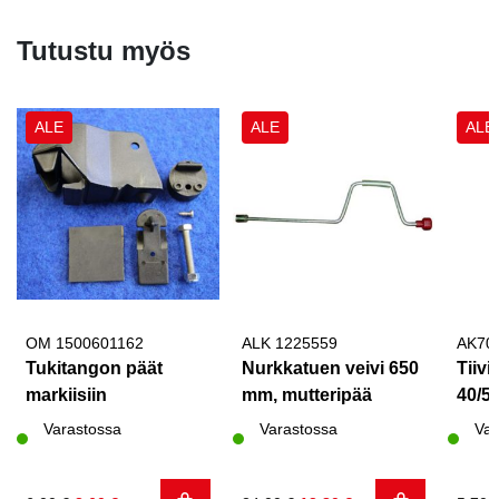
Tutustu myös
ALE
ALE
ALE
OM 1500601162
ALK 1225559
AK70
Tukitangon päät
Nurkkatuen veivi 650
Tiivi
markiisiin
mm, mutteripää
40/5
Varastossa
Varastossa
Var