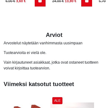
Alkuperäinen
Nykyinen
Alkuperäinen
Nykyinen
Alku
Nyky
6,00
€
3,60
€
24,00
€
13,80
€
5,70
hinta
hinta
hinta
hinta
hinta
hinta
oli:
on:
oli:
on:
oli:
on:
6,00 €.
3,60 €.
24,00 €.
13,80 €.
5,70 
1,90 
Arviot
Arvostelut näytetään vanhimmasta uusimpaan
Tuotearvioita ei vielä ole.
Vain kirjautuneet asiakkaat, jotka ovat ostaneet tuotteen
voivat kirjoittaa tuotearvion.
Viimeksi katsotut tuotteet
ALE