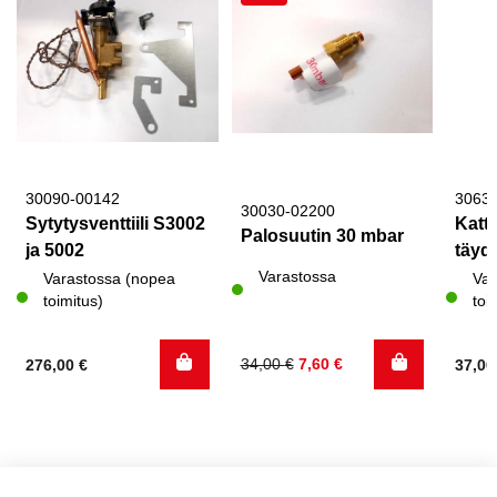
30090-00142
3063
30030-02200
Sytytysventtiili S3002
Katto
Palosuutin 30 mbar
ja 5002
täyde
Varastossa
Varastossa (nopea
Var
toimitus)
toi
Alkuperäinen
Nykyinen
34,00
€
7,60
€
276,00
€
37,0
hinta
hinta
oli:
on:
34,00 €.
7,60 €.