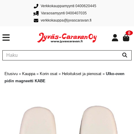
Verkkokauppamyynti 0400620445
Varaosamyynti 0400407035
verkkokauppa@jyvascaravan.fi
0
Etusivu
»
Kauppa
»
Korin osat
»
Heloitukset ja pienosat
»
Ulko-oven
pidin magneetti KABE