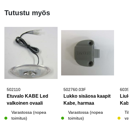
Tutustu myös
502110
502760.03F
6039
Etuvalo KABE Led
Lukko sisäosa kaapit
Liuk
valkoinen ovaali
Kabe, harmaa
Kabe
Varastossa (nopea
Varastossa (nopea
Til
toimitus)
toimitus)
var