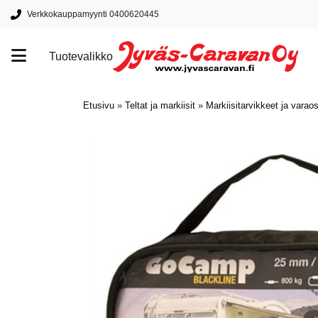
Verkkokauppamyynti 0400620445
Tuotevalikko
Tuotemerkit
Etusivu
»
Teltat ja markiisit
»
Markiisitarvikkeet ja varao