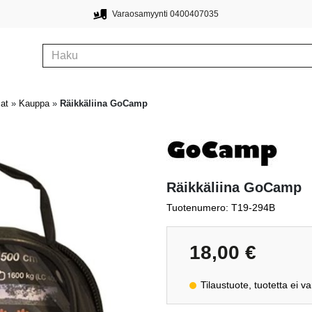
Varaosamyynti 0400407035
sat
»
Kauppa
»
Räikkäliina GoCamp
Räikkäliina GoCamp
Tuotenumero: T19-294B
18,00
€
Tilaustuote, tuotetta ei v