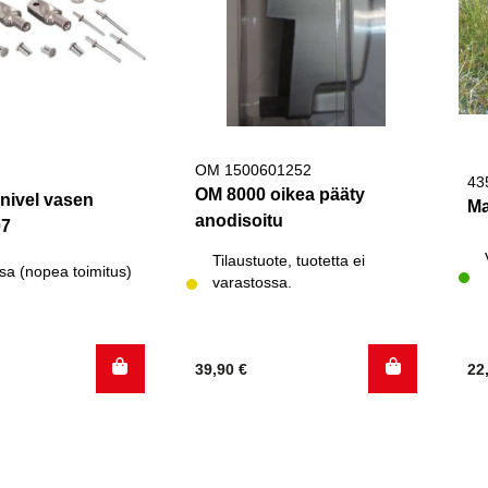
OM 1500601252
43
OM 8000 oikea pääty
 nivel vasen
Ma
anodisoitu
07
Tilaustuote, tuotetta ei
sa (nopea toimitus)
varastossa.
39,90
€
22