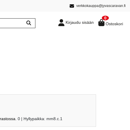
verkkokauppa@jyvascaravan.fi
0
Kirjaudu sisään
Ostoskori
arastossa.
0
| Hyllypaikka: mm8.c.1