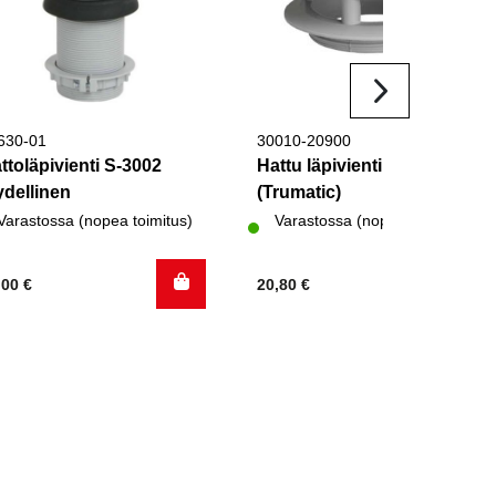
630-01
30010-20900
ttoläpivienti S-3002
Hattu läpivientiin
ydellinen
(Trumatic)
Varastossa (nopea toimitus)
Varastossa (nopea toimitus)
,00
€
20,80
€