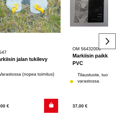
OM 56432000
547
Markiisin paikkaussarja
rkiisin jalan tukilevy
PVC
Varastossa (nopea toimitus)
Tilaustuote, tuotetta ei
varastossa.
,00
€
37,00
€