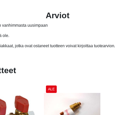
Arviot
än vanhimmasta uusimpaan
ä ole.
akkaat, jotka ovat ostaneet tuotteen voivat kirjoittaa tuotearvion
tteet
ALE