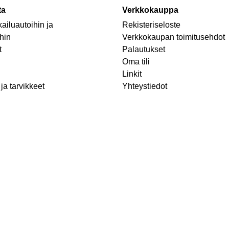
ta
Verkkokauppa
ailuautoihin ja
Rekisteriseloste
hin
Verkkokaupan toimitusehdot
t
Palautukset
Oma tili
Linkit
ja tarvikkeet
Yhteystiedot