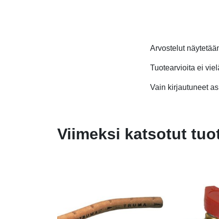
Arvostelut näytetä
Tuotearvioita ei viel
Vain kirjautuneet asi
Viimeksi katsotut tuo