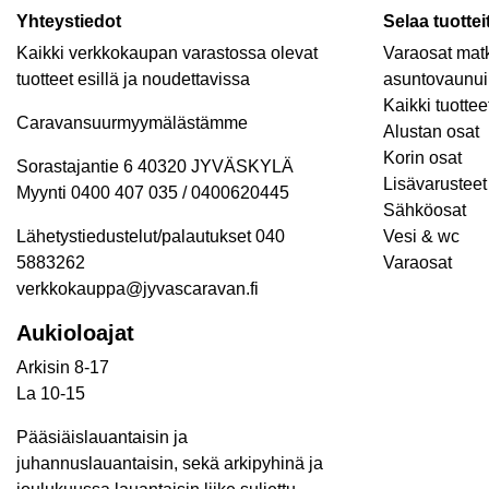
Yhteystiedot
Selaa tuottei
Kaikki verkkokaupan varastossa olevat
Varaosat matk
tuotteet esillä ja noudettavissa
asuntovaunui
Kaikki tuottee
Caravansuurmyymälästämme
Alustan osat
Korin osat
Sorastajantie 6 40320 JYVÄSKYLÄ
Lisävarusteet 
Myynti 0400 407 035 / 0400620445
Sähköosat
Lähetystiedustelut/palautukset 040
Vesi & wc
5883262
Varaosat
verkkokauppa@jyvascaravan.fi
Aukioloajat
Arkisin 8-17
La 10-15
Pääsiäislauantaisin ja
juhannuslauantaisin, sekä arkipyhinä ja