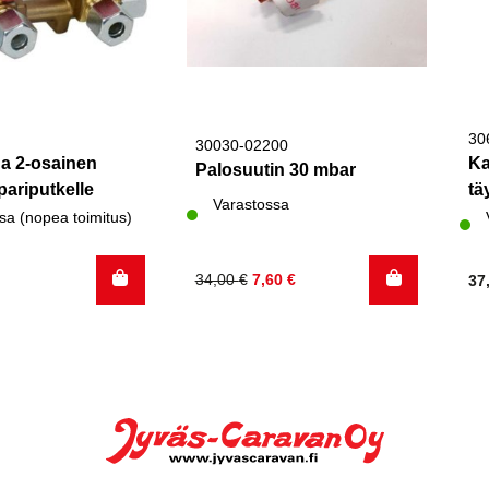
30
30030-02200
a 2-osainen
Ka
Palosuutin 30 mbar
ariputkelle
tä
Varastossa
sa (nopea toimitus)
Alkuperäinen
Nykyinen
34,00
€
7,60
€
37
hinta
hinta
oli:
on:
34,00 €.
7,60 €.