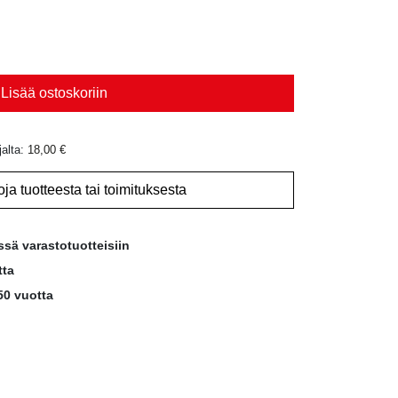
Lisää ostoskoriin
jalta:
18,00
€
oja tuotteesta tai toimituksesta
ssä varastotuotteisiin
tta
50 vuotta