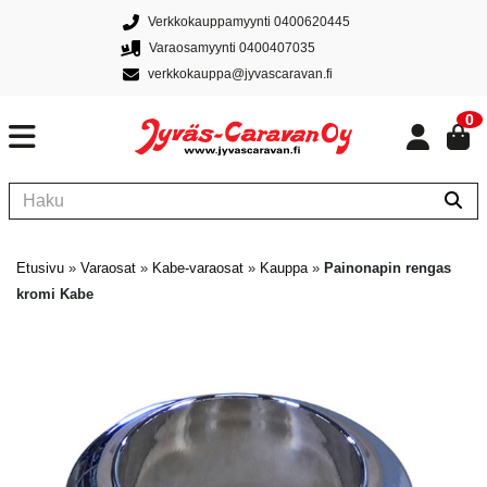
Verkkokauppamyynti 0400620445
Varaosamyynti 0400407035
verkkokauppa@jyvascaravan.fi
0
Etusivu
»
Varaosat
»
Kabe-varaosat
»
Kauppa
»
Painonapin rengas
kromi Kabe