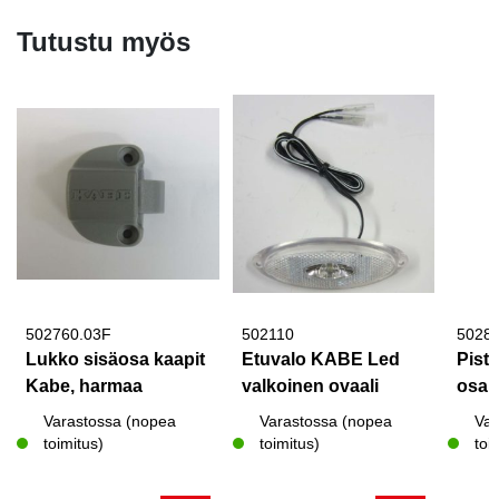
Tutustu myös
502760.03F
502110
50280
Lukko sisäosa kaapit
Etuvalo KABE Led
Pist
Kabe, harmaa
valkoinen ovaali
osai
Varastossa (nopea
Varastossa (nopea
Var
toimitus)
toimitus)
toi