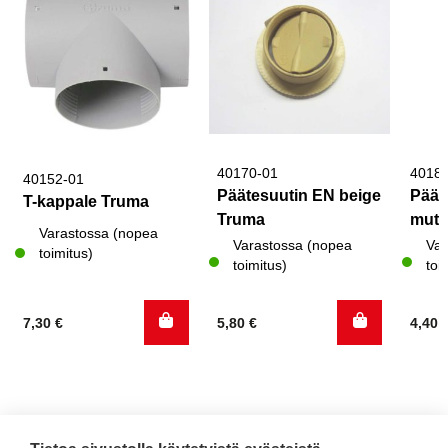
40170-01
4018
40152-01
Päätesuutin EN beige
Päät
T-kappale Truma
Truma
mutt
Varastossa (nopea
Varastossa (nopea
Var
toimitus)
toimitus)
toi
7,30
€
5,80
€
4,40