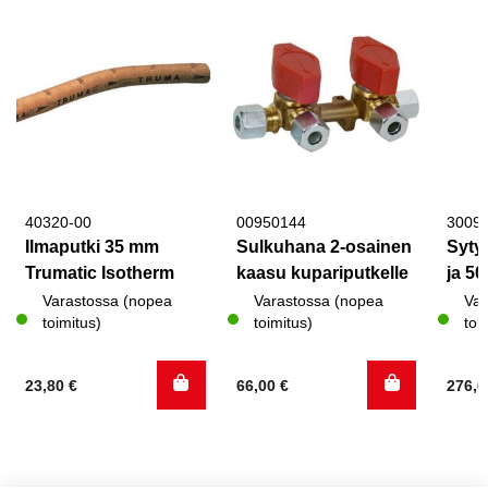
40320-00
00950144
3009
Ilmaputki 35 mm
Sulkuhana 2-osainen
Sytyt
Trumatic Isotherm
kaasu kupariputkelle
ja 50
Varastossa (nopea
Varastossa (nopea
Var
toimitus)
toimitus)
toi
23,80
€
66,00
€
276,