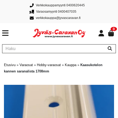
Verkkokauppamyynti 0400620445
Varaosamyynti 0400407035
verkkokauppa@jyvascaravan.fi
0
Etusivu
»
Varaosat
»
Hobby-varaosat
»
Kauppa
»
Kaasukotelon
kannen saranalista 1708mm