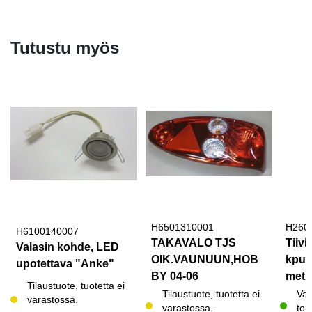
Tutustu myös
H6501310001
H260
H6100140007
TAKAVALO TJS
Tiivi
Valasin kohde, LED
OIK.VAUNUUN,HOB
kpul
upotettava "Anke"
BY 04-06
metri
Tilaustuote, tuotetta ei
Tilaustuote, tuotetta ei
Var
varastossa.
varastossa.
toi