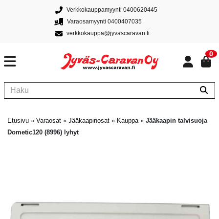
Verkkokauppamyynti 0400620445
Varaosamyynti 0400407035
verkkokauppa@jyvascaravan.fi
0
Etusivu
»
Varaosat
»
Jääkaapinosat
»
Kauppa
»
Jääkaapin talvisuoja
Dometic120 (8996) lyhyt