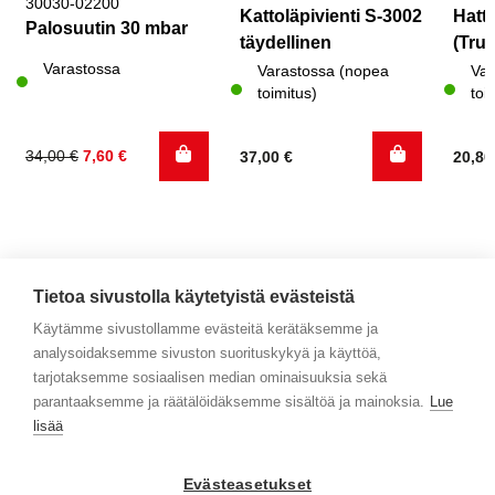
30030-02200
Kattoläpivienti S-3002
Hattu
Palosuutin 30 mbar
täydellinen
(Trum
Varastossa
Varastossa (nopea
Var
toimitus)
toi
Alkuperäinen
Nykyinen
34,00
€
7,60
€
37,00
€
20,8
hinta
hinta
oli:
on:
34,00 €.
7,60 €.
Tietoa sivustolla käytetyistä evästeistä
Käytämme sivustollamme evästeitä kerätäksemme ja
analysoidaksemme sivuston suorituskykyä ja käyttöä,
Yhteystiedot
tarjotaksemme sosiaalisen median ominaisuuksia sekä
parantaaksemme ja räätälöidäksemme sisältöä ja mainoksia.
Lue
Selaa tuotteita
lisää
Verkkokauppa
Evästeasetukset