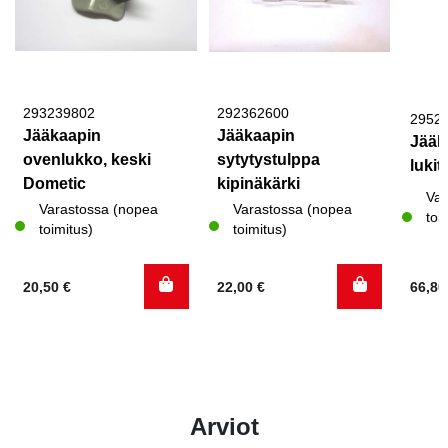
293239802
292362600
2952
Jääkaapin
Jääkaapin
Jääk
ovenlukko, keski
sytytystulppa
luki
Dometic
kipinäkärki
Var
Varastossa (nopea
Varastossa (nopea
toi
toimitus)
toimitus)
20,50
€
22,00
€
66,8
Arviot