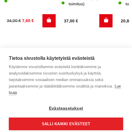
toimitus)
toi
Alkuperäinen
Nykyinen
34,00
€
7,60
€
37,00
€
20,8
hinta
hinta
oli:
on:
34,00 €.
7,60 €.
Tietoa sivustolla käytetyistä evästeistä
Käytämme sivustollamme evästeitä kerätäksemme ja
analysoidaksemme sivuston suorituskykyä ja käyttöä,
Yhteystiedot
tarjotaksemme sosiaalisen median ominaisuuksia sekä
parantaaksemme ja räätälöidäksemme sisältöä ja mainoksia.
Lue
Selaa tuotteita
lisää
Verkkokauppa
Evästeasetukset
Maksa turvallisesti
SALLI KAIKKI EVÄSTEET