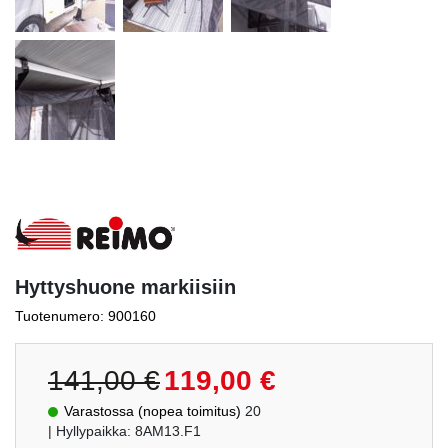
Hyttyshuone markiisiin
Tuotenumero: 900160
Alkuperäinen
Nykyinen
141,00
€
119,00
€
hinta
hinta
Varastossa (nopea toimitus)
20
oli:
on:
| Hyllypaikka: 8AM13.F1
141,00 €.
119,00 €.