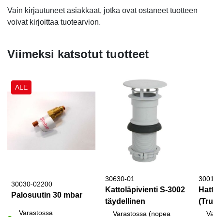
Vain kirjautuneet asiakkaat, jotka ovat ostaneet tuotteen
voivat kirjoittaa tuotearvion.
Viimeksi katsotut tuotteet
ALE
30630-01
3001
30030-02200
Kattoläpivienti S-3002
Hattu
Palosuutin 30 mbar
täydellinen
(Trum
Varastossa
Varastossa (nopea
Var