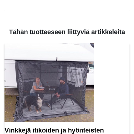
Tähän tuotteeseen liittyviä artikkeleita
Vinkkejä itikoiden ja hyönteisten