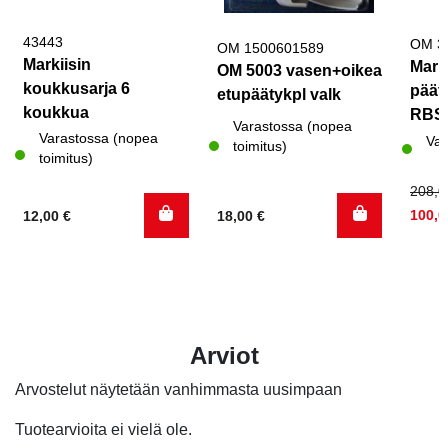
43443
OM 3
OM 1500601589
Markiisin
Mark
OM 5003 vasen+oikea
koukkusarja 6
päät
etupäätykpl valk
koukkua
RBS
Varastossa (nopea
Varastossa (nopea
Var
toimitus)
toimitus)
Alku
Nyky
208,
hinta
hinta
100,
12,00
€
18,00
€
oli:
on:
208,0
100,0
Arviot
Arvostelut näytetään vanhimmasta uusimpaan
Tuotearvioita ei vielä ole.