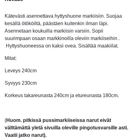
Kätevästi asennettava hyttyshuone markiisiin. Suojaa
kesällä ötököiltä, päästäen kuitenkin ilman läpi.
Asennetaan koukuilla markiisin varsiin. Sopii
suurimpaan osaan markkinoilla oleviin markiiseihin .
Hyttyshuoneessa on kaksi ovea. Sisältää maakiilat.
Mitat:
Leveys 240cm
Syvyys 230cm
Korkeus takareunasta 240cm ja etureunasta 180cm.
(
Huom.
pitkissä pussimarkiiseissa narut eivät
välttämättä yletä sivuilla oleville pingotusvarsille asti.
Vaatii jatko narut).