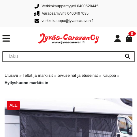
Verkkokauppamyynti 0400620445
Varaosamyynti 0400407035
verkkokauppa@jyvascaravan.fi
0
Etusivu
»
Teltat ja markiisit
»
Sivuseinät ja etuseinät
»
Kauppa
»
Hyttyshuone markiisiin
ALE