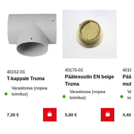
40170-01
4018
40152-01
Päätesuutin EN beige
Päät
T-kappale Truma
Truma
mutt
Varastossa (nopea
Varastossa (nopea
Var
toimitus)
toimitus)
toi
7,30
€
5,80
€
4,40