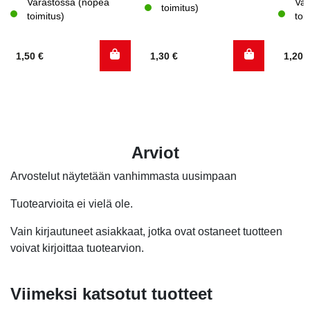
Varastossa (nopea
Var
toimitus)
toimitus)
toi
1,50
€
1,30
€
1,20
Arviot
Arvostelut näytetään vanhimmasta uusimpaan
Tuotearvioita ei vielä ole.
Vain kirjautuneet asiakkaat, jotka ovat ostaneet tuotteen
voivat kirjoittaa tuotearvion.
Viimeksi katsotut tuotteet