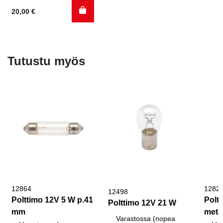
20,00
€
Tutustu myös
12864
1282
12498
Polttimo 12V 5 W p.41
Polt
Polttimo 12V 21 W
mm
metal
Varastossa (nopea